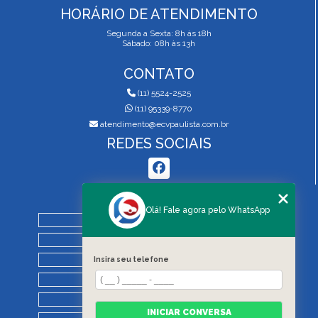
HORÁRIO DE ATENDIMENTO
Segunda a Sexta: 8h às 18h
Sábado: 08h às 13h
CONTATO
(11) 5524-2525
(11) 95339-8770
atendimento@ecvpaulista.com.br
REDES SOCIAIS
MENU
Olá! Fale agora pelo WhatsApp
HOME
QUEM SOMOS
SERVIÇOS
Insira seu telefone
BLOG
REGRAS DE VISTORIA
INICIAR CONVERSA