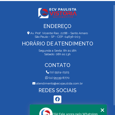
ENDEREÇO
Av. Prof. Vicente Rao, 2268 - Santo Amaro
São Paulo - SP - CEP: 04636-003
HORÁRIO DE ATENDIMENTO
Segunda a Sexta: 8h às 18h
Sábado: 08h às 13h
CONTATO
(11) 5524-2525
(11) 95339-8770
atendimento@ecvpaulista.com.br
REDES SOCIAIS
MENU
Olá! Fale agora pelo WhatsApp