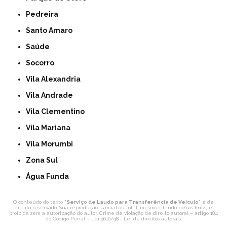
Pedreira
Santo Amaro
Saúde
Socorro
Vila Alexandria
Vila Andrade
Vila Clementino
Vila Mariana
Vila Morumbi
Zona Sul
Água Funda
O conteúdo do texto "
Serviço de Laudo para Transferência de Veiculo
" é de
direito reservado. Sua reprodução, parcial ou total, mesmo citando nossos links, é
proibida sem a autorização do autor. Crime de violação de direito autoral – artigo 184
do Código Penal –
Lei 9610/98 - Lei de direitos autorais
.