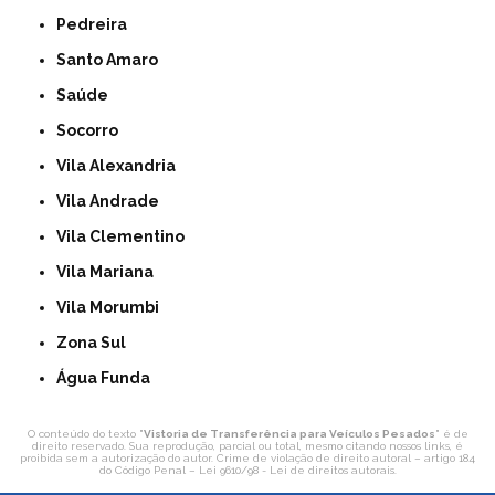
Pedreira
Santo Amaro
Saúde
Socorro
Vila Alexandria
Vila Andrade
Vila Clementino
Vila Mariana
Vila Morumbi
Zona Sul
Água Funda
O conteúdo do texto "
Vistoria de Transferência para Veículos Pesados
" é de
direito reservado. Sua reprodução, parcial ou total, mesmo citando nossos links, é
proibida sem a autorização do autor. Crime de violação de direito autoral – artigo 184
do Código Penal –
Lei 9610/98 - Lei de direitos autorais
.