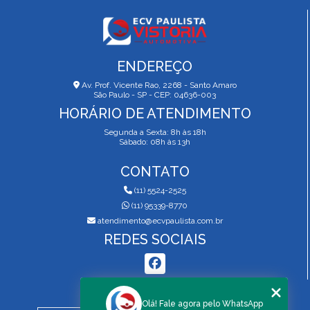
ENDEREÇO
Av. Prof. Vicente Rao, 2268 - Santo Amaro
São Paulo - SP - CEP: 04636-003
HORÁRIO DE ATENDIMENTO
Segunda a Sexta: 8h às 18h
Sábado: 08h às 13h
CONTATO
(11) 5524-2525
(11) 95339-8770
atendimento@ecvpaulista.com.br
REDES SOCIAIS
MENU
Olá! Fale agora pelo WhatsApp