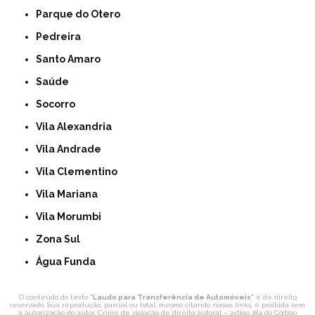
Parque do Otero
Pedreira
Santo Amaro
Saúde
Socorro
Vila Alexandria
Vila Andrade
Vila Clementino
Vila Mariana
Vila Morumbi
Zona Sul
Água Funda
O conteúdo do texto "
Laudo para Transferência de Automóveis
" é de direito
reservado. Sua reprodução, parcial ou total, mesmo citando nossos links, é proibida sem
a autorização do autor. Crime de violação de direito autoral – artigo 184 do Código