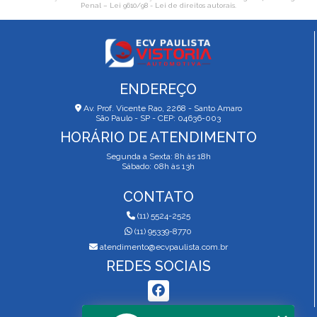
Penal –
Lei 9610/98 - Lei de direitos autorais
.
ENDEREÇO
Av. Prof. Vicente Rao, 2268 - Santo Amaro
São Paulo - SP - CEP: 04636-003
HORÁRIO DE ATENDIMENTO
Segunda a Sexta: 8h às 18h
Sábado: 08h às 13h
CONTATO
(11) 5524-2525
(11) 95339-8770
atendimento@ecvpaulista.com.br
REDES SOCIAIS