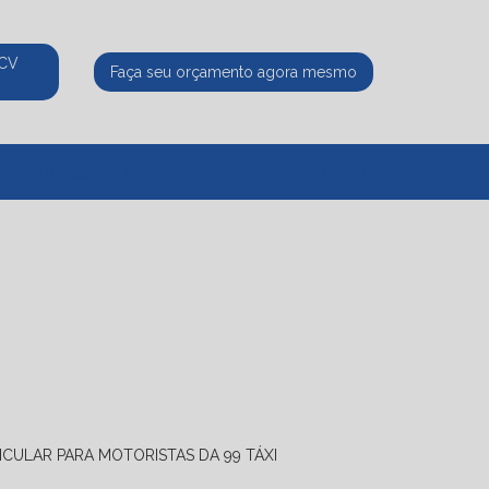
ECV
Faça seu orçamento agora mesmo
525
(11) 95339-8770
atendimento@ecvpaulista.com.br
ICULAR PARA MOTORISTAS DA 99 TÁXI