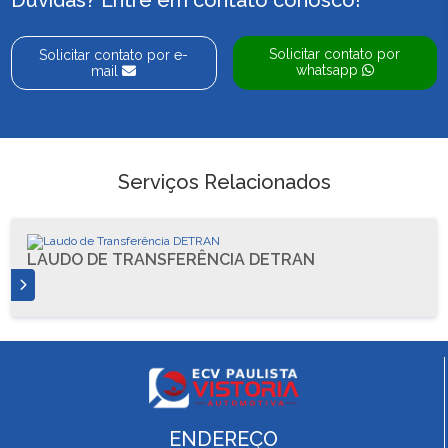
Duvidas? Entre em contato conosco!
Solicitar contato por
Solicitar contato por e-
whatsapp
mail
Serviços Relacionados
LAUDO DE TRANSFERÊNCIA DETRAN
S
ENDEREÇO