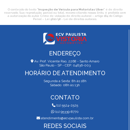
O conteúdo do texto "
Inspeção de Veículo para Motoristas Uber
" é de direito
reservado. Sua reprodução, parcial ou total, mesmo citando nossos links, é proibida sem
a autorização do autor. Crime de violação de direito autoral – artigo 184 do Código
Penal –
Lei 9610/98 - Lei de direitos autorais
.
ENDEREÇO
Av. Prof. Vicente Rao, 2268 - Santo Amaro
São Paulo - SP - CEP: 04636-003
HORÁRIO DE ATENDIMENTO
Segunda a Sexta: 8h às 18h
Sábado: 08h às 13h
CONTATO
(11) 5524-2525
(11) 95339-8770
atendimento@ecvpaulista.com.br
REDES SOCIAIS