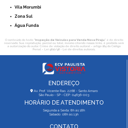
Vila Morumbi
Zona Sul
Água Funda
O conteúdo do texto "
Inspeção de Veículos para Venda Nova Piraju
" é de direito
reservado. Sua reprodução, parcial ou total, mesmo citando nossos links, é proibida sem
a autorização do autor. Crime de violação de direito autoral – artigo 184 do Código
Penal –
Lei 9610/98 - Lei de direitos autorais
.
ENDEREÇO
Av. Prof. Vicente Rao, 2268 - Santo Amaro
São Paulo - SP - CEP: 04636-003
HORÁRIO DE ATENDIMENTO
Segunda a Sexta: 8h às 18h
Sábado: 08h às 13h
CONTATO