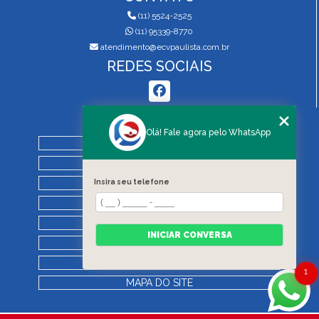
(11) 5524-2525
(11) 95339-8770
atendimento@ecvpaulista.com.br
REDES SOCIAIS
MENU
Olá! Fale agora pelo WhatsApp
HOME
QUEM SOMOS
SERVIÇOS
Insira seu telefone
BLOG
REGRAS DE VISTORIA
INICIAR CONVERSA
CONTATO
CATEGORIAS
1
MAPA DO SITE