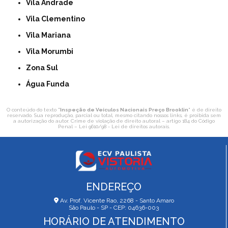
Vila Andrade
Vila Clementino
Vila Mariana
Vila Morumbi
Zona Sul
Água Funda
O conteúdo do texto "
Inspeção de Veículos Nacionais Preço Brooklin
" é de direito
reservado. Sua reprodução, parcial ou total, mesmo citando nossos links, é proibida sem
a autorização do autor. Crime de violação de direito autoral – artigo 184 do Código
Penal –
Lei 9610/98 - Lei de direitos autorais
.
ENDEREÇO
Av. Prof. Vicente Rao, 2268 - Santo Amaro
São Paulo - SP - CEP: 04636-003
HORÁRIO DE ATENDIMENTO