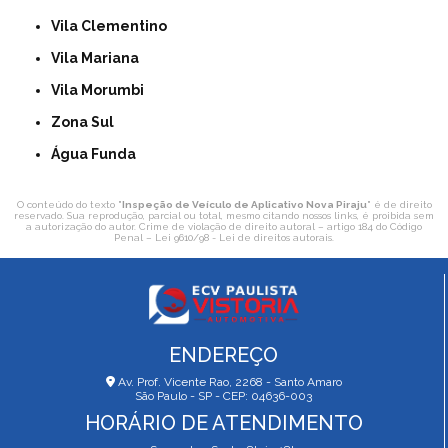
Vila Clementino
Vila Mariana
Vila Morumbi
Zona Sul
Água Funda
O conteúdo do texto "
Inspeção de Veículo de Aplicativo Nova Piraju
" é de direito
reservado. Sua reprodução, parcial ou total, mesmo citando nossos links, é proibida sem
a autorização do autor. Crime de violação de direito autoral – artigo 184 do Código
Penal –
Lei 9610/98 - Lei de direitos autorais
.
ENDEREÇO
Av. Prof. Vicente Rao, 2268 - Santo Amaro
São Paulo - SP - CEP: 04636-003
HORÁRIO DE ATENDIMENTO