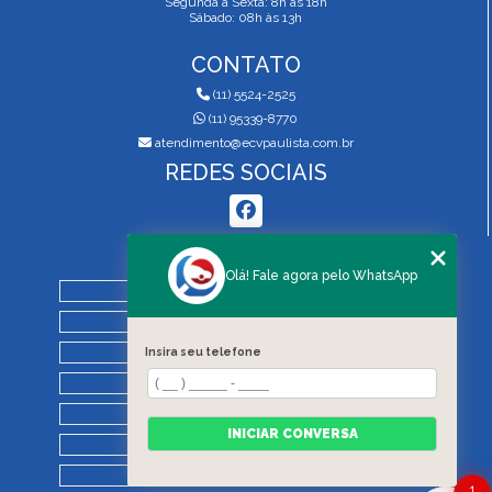
Segunda a Sexta: 8h às 18h
Sábado: 08h às 13h
CONTATO
(11) 5524-2525
(11) 95339-8770
atendimento@ecvpaulista.com.br
REDES SOCIAIS
MENU
Olá! Fale agora pelo WhatsApp
HOME
QUEM SOMOS
SERVIÇOS
Insira seu telefone
BLOG
REGRAS DE VISTORIA
INICIAR CONVERSA
CONTATO
CATEGORIAS
1