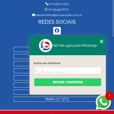
(11) 5524-2525
(11) 95339-8770
atendimento@ecvpaulista.com.br
REDES SOCIAIS
MENU
Olá! Fale agora pelo WhatsApp
HOME
QUEM SOMOS
Insira seu telefone
SERVIÇOS
BLOG
REGRAS DE VISTORIA
INICIAR CONVERSA
CONTATO
CATEGORIAS
1
MAPA DO SITE