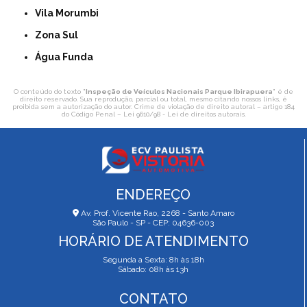
Vila Morumbi
Zona Sul
Água Funda
O conteúdo do texto "
Inspeção de Veículos Nacionais Parque Ibirapuera
" é de
direito reservado. Sua reprodução, parcial ou total, mesmo citando nossos links, é
proibida sem a autorização do autor. Crime de violação de direito autoral – artigo 184
do Código Penal –
Lei 9610/98 - Lei de direitos autorais
.
ENDEREÇO
Av. Prof. Vicente Rao, 2268 - Santo Amaro
São Paulo - SP - CEP: 04636-003
HORÁRIO DE ATENDIMENTO
Segunda a Sexta: 8h às 18h
Sábado: 08h às 13h
CONTATO