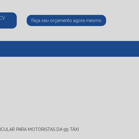
ECV
Faça seu orçamento agora mesmo
525
(11) 95339-8770
atendimento@ecvpaulista.com.br
ICULAR PARA MOTORISTAS DA 99 TÁXI