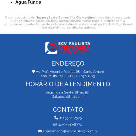
Água Funda
O conteúdo do texto "
Inspeção de Carros Vila Clementino
" é de direito reservado.
Sua reprodução, parcial ou total, mesmo citando nossos links, é proibida sem a
autorização do autor. Crime de violação de direito autoral – artigo 184 do Código Penal
–
Lei 9610/98 - Lei de direitos autorais
.
ENDEREÇO
Av. Prof. Vicente Rao, 2268 - Santo Amaro
São Paulo - SP - CEP: 04636-003
HORÁRIO DE ATENDIMENTO
Segunda a Sexta: 8h às 18h
Sábado: 08h às 13h
CONTATO
(11) 5524-2525
(11) 95339-8770
atendimento@ecvpaulista.com.br