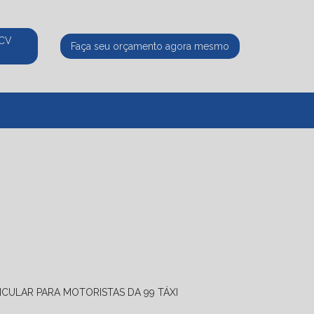
ECV
Faça seu orçamento agora mesmo
525
(11) 95339-8770
atendimento@ecvpaulista.com.br
ICULAR PARA MOTORISTAS DA 99 TÁXI