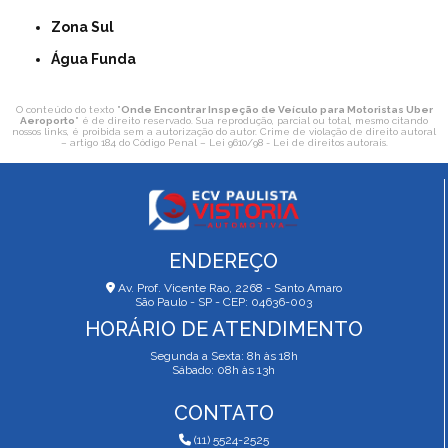
Zona Sul
Água Funda
O conteúdo do texto "
Onde Encontrar Inspeção de Veículo para Motoristas Uber
Aeroporto
" é de direito reservado. Sua reprodução, parcial ou total, mesmo citando
nossos links, é proibida sem a autorização do autor. Crime de violação de direito autoral
– artigo 184 do Código Penal –
Lei 9610/98 - Lei de direitos autorais
.
ENDEREÇO
Av. Prof. Vicente Rao, 2268 - Santo Amaro
São Paulo - SP - CEP: 04636-003
HORÁRIO DE ATENDIMENTO
Segunda a Sexta: 8h às 18h
Sábado: 08h às 13h
CONTATO
(11) 5524-2525