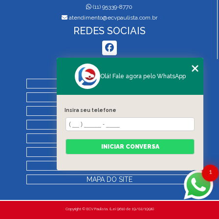
(11) 95339-8770
atendimento@ecvpaulista.com.br
REDES SOCIAIS
MENU
Olá! Fale agora pelo WhatsApp
HOME
QUEM SOMOS
Insira seu telefone
SERVIÇOS
BLOG
REGRAS DE VISTORIA
INICIAR CONVERSA
CONTATO
CATEGORIAS
1
MAPA DO SITE
Copyright © ECV Paulista. (Lei 9610 de 19/02/1998)