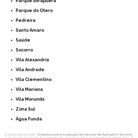
Parque Ibirapuera
Parque do Otero
Pedreira
Santo Amaro
Saúde
Socorro
Vila Alexandria
Vila Andrade
Vila Clementino
Vila Mariana
Vila Morumbi
Zona Sul
Água Funda
O conteúdo do texto "
Onde Encontro Inspeção de Veículo de Aplicativo Socorro
"
é de direito reservado. Sua reprodução, parcial ou total, mesmo citando nossos links, é