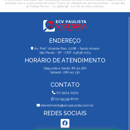
proibida sem a autorização do autor. Crime de violação de direito autoral – artigo 184
do Código Penal –
Lei 9610/98 - Lei de direitos autorais
.
ENDEREÇO
Av. Prof. Vicente Rao, 2268 - Santo Amaro
São Paulo - SP - CEP: 04636-003
HORÁRIO DE ATENDIMENTO
Segunda a Sexta: 8h às 18h
Sábado: 08h às 13h
CONTATO
(11) 5524-2525
(11) 95339-8770
atendimento@ecvpaulista.com.br
REDES SOCIAIS