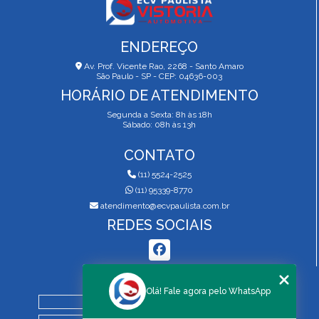
ENDEREÇO
Av. Prof. Vicente Rao, 2268 - Santo Amaro
São Paulo - SP - CEP: 04636-003
HORÁRIO DE ATENDIMENTO
Segunda a Sexta: 8h às 18h
Sábado: 08h às 13h
CONTATO
(11) 5524-2525
(11) 95339-8770
atendimento@ecvpaulista.com.br
REDES SOCIAIS
MENU
Olá! Fale agora pelo WhatsApp
HOME