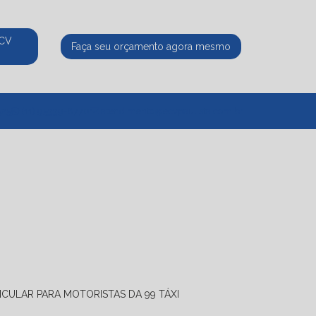
ECV
Faça seu orçamento agora mesmo
525
(11) 95339-8770
atendimento@ecvpaulista.com.br
ICULAR PARA MOTORISTAS DA 99 TÁXI