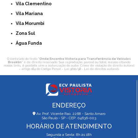
Vila Clementino
Vila Mariana
Vila Morumbi
Zona Sul
Água Funda
O conteúdo do texto "
Onde Encontro Vistoria para Transferência de Veículos
Brooklin
" é de direito reservado. Sua reprodução, parcial ou total, mesmo citando
nossos links, é proibida sem a autorização do autor. Crime de violação de direito autoral
– artigo 184 do Código Penal –
Lei 9610/98 - Lei de direitos autorais
.
ENDEREÇO
Av. Prof. Vicente Rao, 2268 - Santo Amaro
São Paulo - SP - CEP: 04636-003
HORÁRIO DE ATENDIMENTO
Segunda a Sexta: 8h às 18h