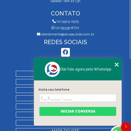
Sábado: 08h às 13h
CONTATO
(11) 5524-2525
(11) 95339-8770
atendimento@ecvpaulista.com.br
REDES SOCIAIS
MENU
Olá! Fale agora pelo WhatsApp
HOME
QUEM SOMOS
Insira seu telefone
SERVIÇOS
BLOG
REGRAS DE VISTORIA
INICIAR CONVERSA
CONTATO
CATEGORIAS
1