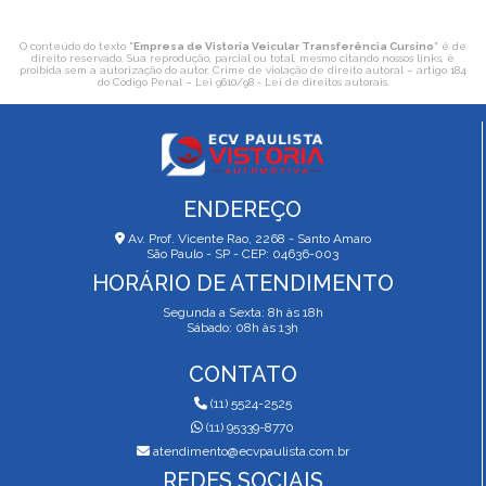
O conteúdo do texto "
Empresa de Vistoria Veicular Transferência Cursino
" é de
direito reservado. Sua reprodução, parcial ou total, mesmo citando nossos links, é
proibida sem a autorização do autor. Crime de violação de direito autoral – artigo 184
do Código Penal –
Lei 9610/98 - Lei de direitos autorais
.
ENDEREÇO
Av. Prof. Vicente Rao, 2268 - Santo Amaro
São Paulo - SP - CEP: 04636-003
HORÁRIO DE ATENDIMENTO
Segunda a Sexta: 8h às 18h
Sábado: 08h às 13h
CONTATO
(11) 5524-2525
(11) 95339-8770
atendimento@ecvpaulista.com.br
REDES SOCIAIS