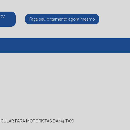
ECV
Faça seu orçamento agora mesmo
525
(11) 95339-8770
atendimento@ecvpaulista.com.br
ICULAR PARA MOTORISTAS DA 99 TÁXI