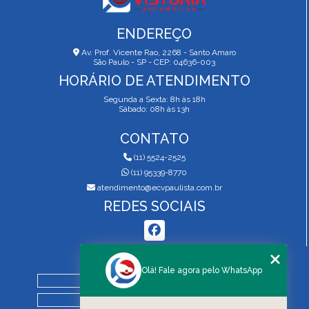
ENDEREÇO
Av. Prof. Vicente Rao, 2268 - Santo Amaro
São Paulo - SP - CEP: 04636-003
HORÁRIO DE ATENDIMENTO
Segunda a Sexta: 8h às 18h
Sábado: 08h às 13h
CONTATO
(11) 5524-2525
(11) 95339-8770
atendimento@ecvpaulista.com.br
REDES SOCIAIS
MENU
Olá! Fale agora pelo WhatsApp
HOME
QUEM SOMOS