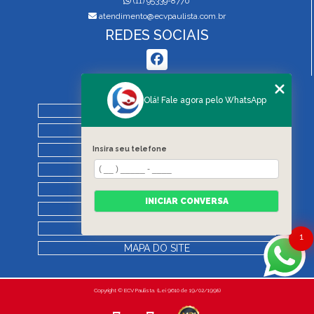
(11) 95339-8770
atendimento@ecvpaulista.com.br
REDES SOCIAIS
MENU
Olá! Fale agora pelo WhatsApp
HOME
QUEM SOMOS
SERVIÇOS
Insira seu telefone
BLOG
REGRAS DE VISTORIA
INICIAR CONVERSA
CONTATO
CATEGORIAS
1
MAPA DO SITE
Copyright © ECV Paulista. (Lei 9610 de 19/02/1998)