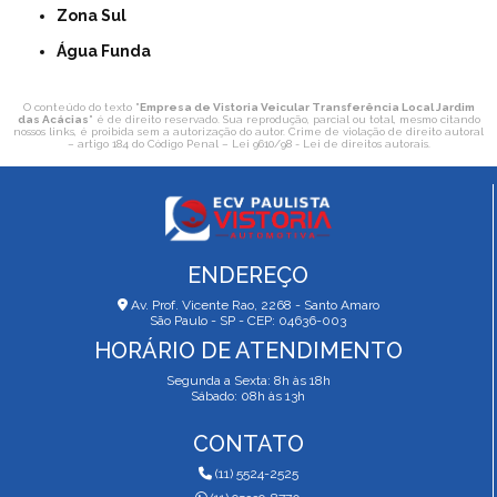
Zona Sul
Água Funda
O conteúdo do texto "
Empresa de Vistoria Veicular Transferência Local Jardim
das Acácias
" é de direito reservado. Sua reprodução, parcial ou total, mesmo citando
nossos links, é proibida sem a autorização do autor. Crime de violação de direito autoral
– artigo 184 do Código Penal –
Lei 9610/98 - Lei de direitos autorais
.
ENDEREÇO
Av. Prof. Vicente Rao, 2268 - Santo Amaro
São Paulo - SP - CEP: 04636-003
HORÁRIO DE ATENDIMENTO
Segunda a Sexta: 8h às 18h
Sábado: 08h às 13h
CONTATO
(11) 5524-2525