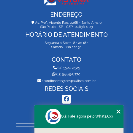
ENDEREÇO
Av. Prof. Vicente Rao, 2268 - Santo Amaro
São Paulo - SP - CEP: 04636-003
HORÁRIO DE ATENDIMENTO
Segunda a Sexta: 8h às 18h
Sábado: 08h às 13h
CONTATO
(11) 5524-2525
(11) 95339-8770
atendimento@ecvpaulista.com.br
REDES SOCIAIS
MENU
Olá! Fale agora pelo WhatsApp
HOME
QUEM SOMOS