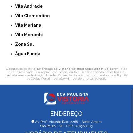
Vila Andrade
Vila Clementino
Vila Mariana
Vila Morumbi
Zona Sul
Água Funda
O conteúdo do texto "
Empresas de Vistoria Veicular Completa M'Boi Mirim
" é de
direito reservado. Sua reprodução, parcial ou total, mesmo citando nossos links, é
proibida sem a autorização do autor. Crime de violação de direito autoral – artigo 184
do Código Penal –
Lei 9610/98 - Lei de direitos autorais
.
ENDEREÇO
Av. Prof. Vicente Rao, 2268 - Santo Amaro
São Paulo - SP - CEP: 04636-003