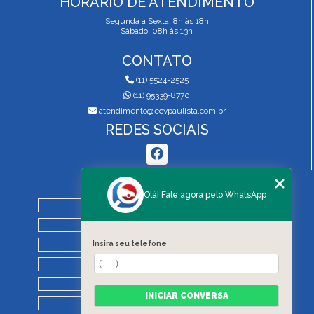
HORÁRIO DE ATENDIMENTO
Segunda a Sexta: 8h às 18h
Sábado: 08h às 13h
CONTATO
(11) 5524-2525
(11) 95339-8770
atendimento@ecvpaulista.com.br
REDES SOCIAIS
MENU
Olá! Fale agora pelo WhatsApp
HOME
QUEM SOMOS
SERVIÇOS
Insira seu telefone
BLOG
REGRAS DE VISTORIA
INICIAR CONVERSA
CONTATO