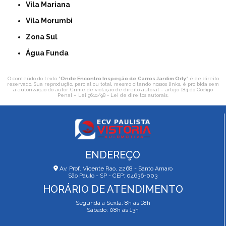
Vila Mariana
Vila Morumbi
Zona Sul
Água Funda
O conteúdo do texto "
Onde Encontro Inspeção de Carros Jardim Orly
" é de direito
reservado. Sua reprodução, parcial ou total, mesmo citando nossos links, é proibida sem
a autorização do autor. Crime de violação de direito autoral – artigo 184 do Código
Penal –
Lei 9610/98 - Lei de direitos autorais
.
ENDEREÇO
Av. Prof. Vicente Rao, 2268 - Santo Amaro
São Paulo - SP - CEP: 04636-003
HORÁRIO DE ATENDIMENTO
Segunda a Sexta: 8h às 18h
Sábado: 08h às 13h