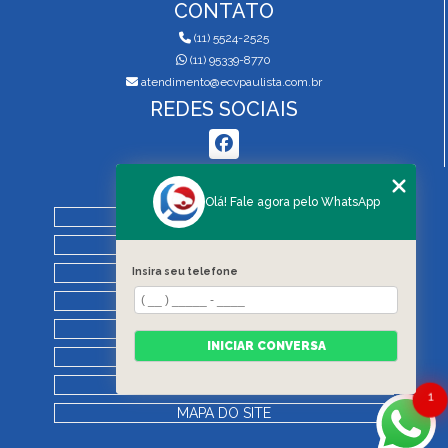
CONTATO
(11) 5524-2525
(11) 95339-8770
atendimento@ecvpaulista.com.br
REDES SOCIAIS
MENU
Olá! Fale agora pelo WhatsApp
HOME
QUEM SOMOS
SERVIÇOS
Insira seu telefone
BLOG
REGRAS DE VISTORIA
INICIAR CONVERSA
CONTATO
CATEGORIAS
1
MAPA DO SITE