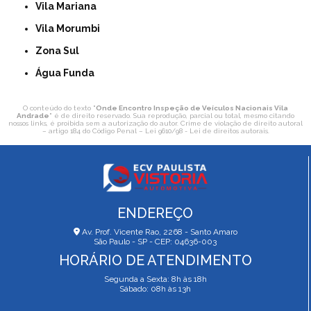
Vila Mariana
Vila Morumbi
Zona Sul
Água Funda
O conteúdo do texto "
Onde Encontro Inspeção de Veículos Nacionais Vila
Andrade
" é de direito reservado. Sua reprodução, parcial ou total, mesmo citando
nossos links, é proibida sem a autorização do autor. Crime de violação de direito autoral
– artigo 184 do Código Penal –
Lei 9610/98 - Lei de direitos autorais
.
ENDEREÇO
Av. Prof. Vicente Rao, 2268 - Santo Amaro
São Paulo - SP - CEP: 04636-003
HORÁRIO DE ATENDIMENTO
Segunda a Sexta: 8h às 18h
Sábado: 08h às 13h