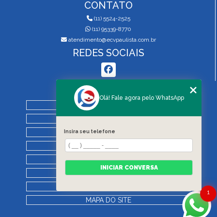
CONTATO
(11) 5524-2525
(11) 95339-8770
atendimento@ecvpaulista.com.br
REDES SOCIAIS
MENU
Olá! Fale agora pelo WhatsApp
HOME
QUEM SOMOS
SERVIÇOS
Insira seu telefone
BLOG
REGRAS DE VISTORIA
INICIAR CONVERSA
CONTATO
CATEGORIAS
1
MAPA DO SITE