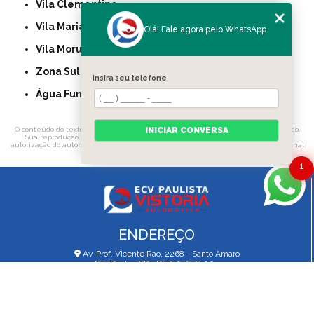
Vila Clementino
Vila Mariana
Olá! Fale agora pelo WhatsApp
Vila Morumbi
Zona Sul
Insira seu telefone
Água Funda
O conteúdo do texto "
Inspeção de Carros Preço Cupecê
" é de direito reservado.
INICIAR CONVERSA
Sua reprodução, parcial ou total, mesmo citando nossos links, é proibida sem a
autorização do autor. Crime de violação de direito autoral – artigo 184 do Código Penal
–
Lei 9610/98 - Lei de direitos autorais
.
1
ENDEREÇO
Av. Prof. Vicente Rao, 2268 - Santo Amaro
São Paulo - SP - CEP: 04636-003
HORÁRIO DE ATENDIMENTO
Segunda a Sexta: 8h às 18h
Sábado: 08h às 13h