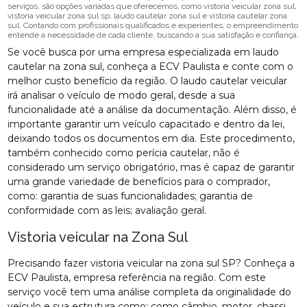
serviços, são opções variadas que oferecemos, como vistoria veicular zona sul,
vistoria veicular zona sul sp, laudo cautelar zona sul e vistoria cautelar zona
sul. Contando com profissionais qualificados e experientes, o empreendimento
entende a necessidade de cada cliente, buscando a sua satisfação e confiança.
Se você busca por uma empresa especializada em laudo
cautelar na zona sul, conheça a ECV Paulista e conte com o
melhor custo benefício da região. O laudo cautelar veicular
irá analisar o veículo de modo geral, desde a sua
funcionalidade até a análise da documentação. Além disso, é
importante garantir um veículo capacitado e dentro da lei,
deixando todos os documentos em dia. Este procedimento,
também conhecido como perícia cautelar, não é
considerado um serviço obrigatório, mas é capaz de garantir
uma grande variedade de benefícios para o comprador,
como: garantia de suas funcionalidades; garantia de
conformidade com as leis; avaliação geral.
Vistoria veicular na Zona Sul
Precisando fazer vistoria veicular na zona sul SP? Conheça a
ECV Paulista, empresa referência na região. Com este
serviço você tem uma análise completa da originalidade do
veículo e sua estrutura como: como câmbio, motor, chassi,