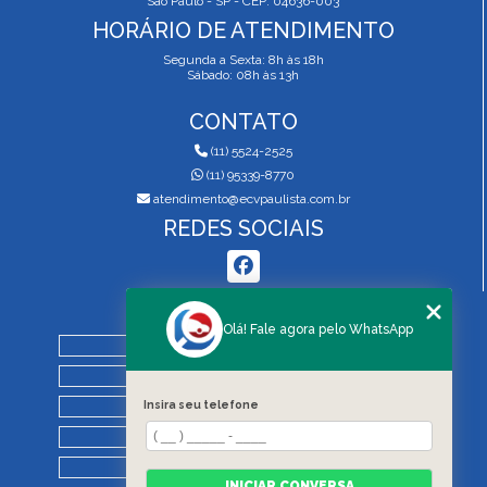
São Paulo - SP - CEP: 04636-003
HORÁRIO DE ATENDIMENTO
Segunda a Sexta: 8h às 18h
Sábado: 08h às 13h
CONTATO
(11) 5524-2525
(11) 95339-8770
atendimento@ecvpaulista.com.br
REDES SOCIAIS
MENU
Olá! Fale agora pelo WhatsApp
HOME
QUEM SOMOS
SERVIÇOS
Insira seu telefone
BLOG
REGRAS DE VISTORIA
INICIAR CONVERSA