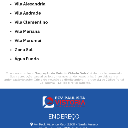
Vila Alexandria
Vila Andrade
Vila Clementino
Vila Mariana
Vila Morumbi
Zona Sul
Água Funda
O conteúdo do texto "
Inspeção de Veículo Cidade Dutra
" é de direito reservado.
Sua reprodução, parcial ou total, mesmo citando nossos links, é proibida sem a
autorização do autor. Crime de violação de direito autoral – artigo 184 do Código Penal
–
Lei 9610/98 - Lei de direitos autorais
.
ENDEREÇO
Av. Prof. Vicente Rao, 2268 - Santo Amaro