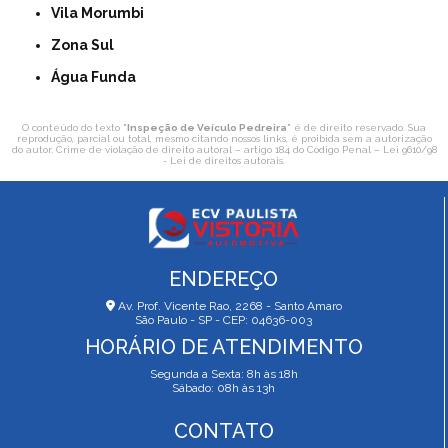
Vila Morumbi
Zona Sul
Água Funda
O conteúdo do texto "
Inspeção de Veículo Pedreira
" é de direito reservado. Sua
reprodução, parcial ou total, mesmo citando nossos links, é proibida sem a autorização
do autor. Crime de violação de direito autoral – artigo 184 do Código Penal –
Lei 9610/98
- Lei de direitos autorais
.
ENDEREÇO
Av. Prof. Vicente Rao, 2268 - Santo Amaro
São Paulo - SP - CEP: 04636-003
HORÁRIO DE ATENDIMENTO
Segunda a Sexta: 8h às 18h
Sábado: 08h às 13h
CONTATO