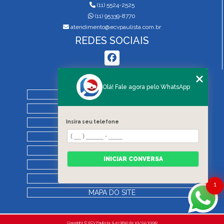
(11) 5524-2525
(11) 95339-8770
atendimento@ecvpaulista.com.br
REDES SOCIAIS
MENU
Olá! Fale agora pelo WhatsApp
HOME
QUEM SOMOS
SERVIÇOS
Insira seu telefone
BLOG
REGRAS DE VISTORIA
INICIAR CONVERSA
CONTATO
CATEGORIAS
1
MAPA DO SITE
Copyright © ECV Paulista. (Lei 9610 de 19/02/1998)