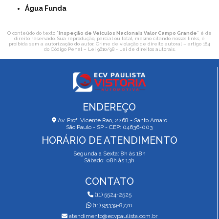
Água Funda
O conteúdo do texto "
Inspeção de Veículos Nacionais Valor Campo Grande
" é de
direito reservado. Sua reprodução, parcial ou total, mesmo citando nossos links, é
proibida sem a autorização do autor. Crime de violação de direito autoral – artigo 184
do Código Penal –
Lei 9610/98 - Lei de direitos autorais
.
ENDEREÇO
Av. Prof. Vicente Rao, 2268 - Santo Amaro
São Paulo - SP - CEP: 04636-003
HORÁRIO DE ATENDIMENTO
Segunda a Sexta: 8h às 18h
Sábado: 08h às 13h
CONTATO
(11) 5524-2525
(11) 95339-8770
atendimento@ecvpaulista.com.br