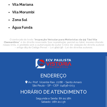
Vila Mariana
Vila Morumbi
Zona Sul
Água Funda
O conteúdo do texto "
Inspeção Veicular para Motoristas da 99 Táxi Vila
Clementino
" é de direito reservado. Sua reprodução, parcial ou total, mesmo citando
nossos links, é proibida sem a autorização do autor. Crime de violação de direito autoral
– artigo 184 do Código Penal –
Lei 9610/98 - Lei de direitos autorais
.
ENDEREÇO
Av. Prof. Vicente Rao, 2268 - Santo Amaro
São Paulo - SP - CEP: 04636-003
HORÁRIO DE ATENDIMENTO
Segunda a Sexta: 8h às 18h
Sábado: 08h às 13h