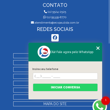
CONTATO
(11) 5524-2525
(11) 95339-8770
atendimento@ecvpaulista.com.br
REDES SOCIAIS
MENU
Olá! Fale agora pelo WhatsApp
HOME
QUEM SOMOS
SERVIÇOS
Insira seu telefone
BLOG
REGRAS DE VISTORIA
INICIAR CONVERSA
CONTATO
CATEGORIAS
1
MAPA DO SITE