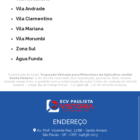
Vila Andrade
Vila Clementino
Vila Mariana
Vila Morumbi
Zona Sul
Água Funda
O conteúdo do texto "
Inspeção Veicular para Motoristas de Aplicativo Jardim
Santa Helena
" é de direito reservado. Sua reprodução, parcial ou total, mesmo
citando nossos links, é proibida sem a autorização do autor. Crime de violação de direito
autoral – artigo 184 do Código Penal –
Lei 9610/98 - Lei de direitos autorais
.
ENDEREÇO
Av. Prof. Vicente Rao, 2268 - Santo Amaro
São Paulo - SP - CEP: 04636-003