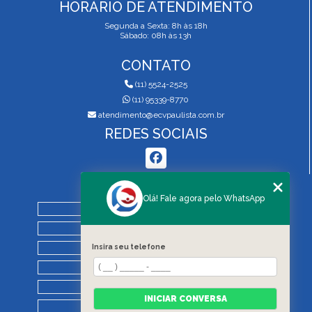
HORÁRIO DE ATENDIMENTO
Segunda a Sexta: 8h às 18h
Sábado: 08h às 13h
CONTATO
(11) 5524-2525
(11) 95339-8770
atendimento@ecvpaulista.com.br
REDES SOCIAIS
MENU
Olá! Fale agora pelo WhatsApp
HOME
QUEM SOMOS
Insira seu telefone
SERVIÇOS
BLOG
REGRAS DE VISTORIA
INICIAR CONVERSA
CONTATO