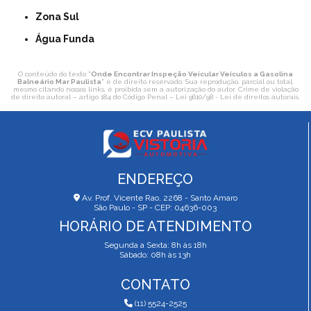
Zona Sul
Água Funda
O conteúdo do texto "
Onde Encontrar Inspeção Veicular Veículos a Gasolina
Balneário Mar Paulista
" é de direito reservado. Sua reprodução, parcial ou total,
mesmo citando nossos links, é proibida sem a autorização do autor. Crime de violação
de direito autoral – artigo 184 do Código Penal –
Lei 9610/98 - Lei de direitos autorais
.
ENDEREÇO
Av. Prof. Vicente Rao, 2268 - Santo Amaro
São Paulo - SP - CEP: 04636-003
HORÁRIO DE ATENDIMENTO
Segunda a Sexta: 8h às 18h
Sábado: 08h às 13h
CONTATO
(11) 5524-2525