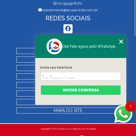
(11) 95339-8770
atendimento@ecvpaulista.com.br
REDES SOCIAIS
MENU
Olá! Fale agora pelo WhatsApp
HOME
QUEM SOMOS
Insira seu telefone
SERVIÇOS
BLOG
REGRAS DE VISTORIA
INICIAR CONVERSA
CONTATO
CATEGORIAS
1
MAPA DO SITE
Copyright © ECV Paulista. (Lei 9610 de 19/02/1998)