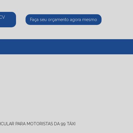
ECV
Faça seu orçamento agora mesmo
525
(11) 95339-8770
atendimento@ecvpaulista.com.br
ICULAR PARA MOTORISTAS DA 99 TÁXI