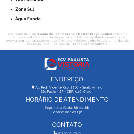
Zona Sul
Água Funda
O conteúdo do texto "
Laudo de Transferência Detran Preço Jurubatuba
" é de
direito reservado. Sua reprodução, parcial ou total, mesmo citando nossos links, é
proibida sem a autorização do autor. Crime de violação de direito autoral – artigo 184
do Código Penal –
Lei 9610/98 - Lei de direitos autorais
.
ENDEREÇO
Av. Prof. Vicente Rao, 2268 - Santo Amaro
São Paulo - SP - CEP: 04636-003
HORÁRIO DE ATENDIMENTO
Segunda a Sexta: 8h às 18h
Sábado: 08h às 13h
CONTATO
(11) 5524-2525