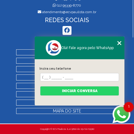
(11) 95339-8770
atendimento@ecvpaulista.com.br
REDES SOCIAIS
MENU
Olá! Fale agora pelo WhatsApp
HOME
QUEM SOMOS
SERVIÇOS
Insira seu telefone
BLOG
REGRAS DE VISTORIA
INICIAR CONVERSA
CONTATO
CATEGORIAS
1
MAPA DO SITE
Copyright © ECV Paulista. (Lei 9610 de 19/02/1998)