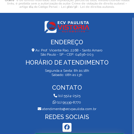
Otero
" é de direito reservado. Sua reprodução, parcial ou total, mesmo citando nossos
links, é proibida sem a autorização do autor. Crime de violação de direito autoral –
artigo 184 do Código Penal –
Lei 9610/98 - Lei de direitos autorais
.
ENDEREÇO
Av. Prof. Vicente Rao, 2268 - Santo Amaro
São Paulo - SP - CEP: 04636-003
HORÁRIO DE ATENDIMENTO
Segunda a Sexta: 8h às 18h
Sábado: 08h às 13h
CONTATO
(11) 5524-2525
(11) 95339-8770
atendimento@ecvpaulista.com.br
REDES SOCIAIS