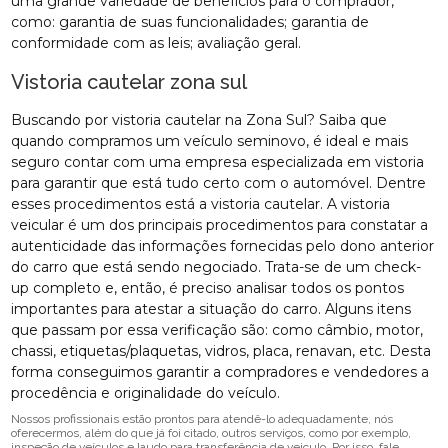
uma grande variedade de benefícios para o comprador,
como: garantia de suas funcionalidades; garantia de
conformidade com as leis; avaliação geral.
Vistoria cautelar zona sul
Buscando por vistoria cautelar na Zona Sul? Saiba que
quando compramos um veículo seminovo, é ideal e mais
seguro contar com uma empresa especializada em vistoria
para garantir que está tudo certo com o automóvel. Dentre
esses procedimentos está a vistoria cautelar. A vistoria
veicular é um dos principais procedimentos para constatar a
autenticidade das informações fornecidas pelo dono anterior
do carro que está sendo negociado. Trata-se de um check-
up completo e, então, é preciso analisar todos os pontos
importantes para atestar a situação do carro. Alguns itens
que passam por essa verificação são: como câmbio, motor,
chassi, etiquetas/plaquetas, vidros, placa, renavan, etc. Desta
forma conseguimos garantir a compradores e vendedores a
procedência e originalidade do veículo.
Nossos profissionais estão prontos para atendê-lo adequadamente, nós
oferecermos, além do que já foi citado, outros serviços, como por exemplo,
inspeção de veículos e laudo para transferência de veiculo. Por isso, fale