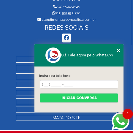
(11) 5524-2525
(11) 95339-8770
atendimento@ecvpaulista.com.br
REDES SOCIAIS
MENU
Olá! Fale agora pelo WhatsApp
HOME
QUEM SOMOS
SERVIÇOS
Insira seu telefone
BLOG
REGRAS DE VISTORIA
INICIAR CONVERSA
CONTATO
CATEGORIAS
1
MAPA DO SITE