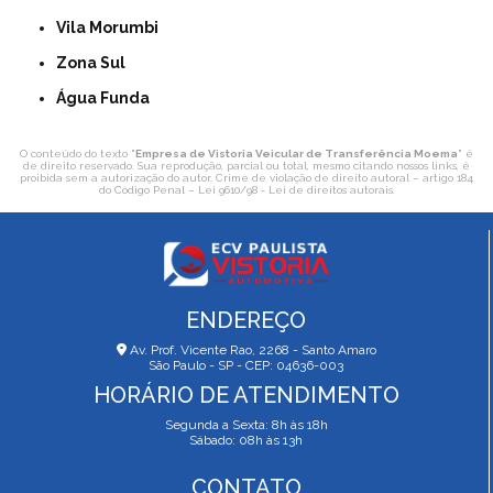
Vila Morumbi
Zona Sul
Água Funda
O conteúdo do texto "
Empresa de Vistoria Veicular de Transferência Moema
" é
de direito reservado. Sua reprodução, parcial ou total, mesmo citando nossos links, é
proibida sem a autorização do autor. Crime de violação de direito autoral – artigo 184
do Código Penal –
Lei 9610/98 - Lei de direitos autorais
.
ENDEREÇO
Av. Prof. Vicente Rao, 2268 - Santo Amaro
São Paulo - SP - CEP: 04636-003
HORÁRIO DE ATENDIMENTO
Segunda a Sexta: 8h às 18h
Sábado: 08h às 13h
CONTATO