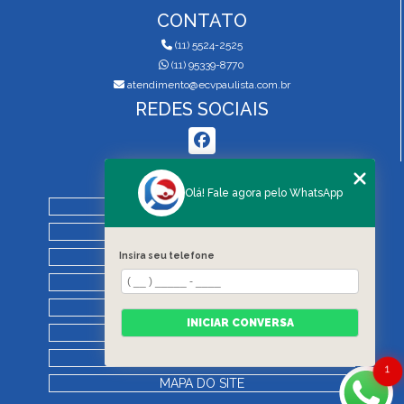
CONTATO
(11) 5524-2525
(11) 95339-8770
atendimento@ecvpaulista.com.br
REDES SOCIAIS
MENU
Olá! Fale agora pelo WhatsApp
HOME
QUEM SOMOS
SERVIÇOS
Insira seu telefone
BLOG
REGRAS DE VISTORIA
INICIAR CONVERSA
CONTATO
CATEGORIAS
1
MAPA DO SITE