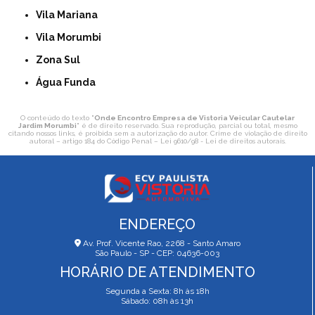
Vila Mariana
Vila Morumbi
Zona Sul
Água Funda
O conteúdo do texto "
Onde Encontro Empresa de Vistoria Veicular Cautelar
Jardim Morumbi
" é de direito reservado. Sua reprodução, parcial ou total, mesmo
citando nossos links, é proibida sem a autorização do autor. Crime de violação de direito
autoral – artigo 184 do Código Penal –
Lei 9610/98 - Lei de direitos autorais
.
ENDEREÇO
Av. Prof. Vicente Rao, 2268 - Santo Amaro
São Paulo - SP - CEP: 04636-003
HORÁRIO DE ATENDIMENTO
Segunda a Sexta: 8h às 18h
Sábado: 08h às 13h