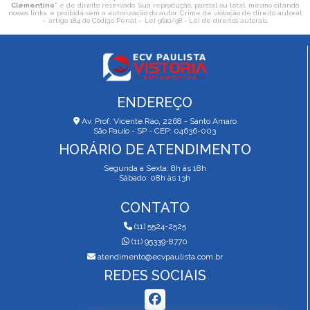
Clementino
" é de direito reservado. Sua reprodução, parcial ou total, mesmo citando
nossos links, é proibida sem a autorização do autor. Crime de violação de direito autoral
– artigo 184 do Código Penal –
Lei 9610/98 - Lei de direitos autorais
.
ENDEREÇO
Av. Prof. Vicente Rao, 2268 - Santo Amaro
São Paulo - SP - CEP: 04636-003
HORÁRIO DE ATENDIMENTO
Segunda a Sexta: 8h às 18h
Sábado: 08h às 13h
CONTATO
(11) 5524-2525
(11) 95339-8770
atendimento@ecvpaulista.com.br
REDES SOCIAIS