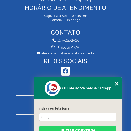
São Paulo - SP - CEP: 04636-003
HORÁRIO DE ATENDIMENTO
Segunda a Sexta: 8h às 18h
Sábado: 08h às 13h
CONTATO
(11) 5524-2525
(11) 95339-8770
atendimento@ecvpaulista.com.br
REDES SOCIAIS
MENU
Olá! Fale agora pelo WhatsApp
HOME
QUEM SOMOS
Insira seu telefone
SERVIÇOS
BLOG
REGRAS DE VISTORIA
INICIAR CONVERSA