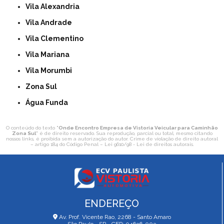
Vila Alexandria
Vila Andrade
Vila Clementino
Vila Mariana
Vila Morumbi
Zona Sul
Água Funda
O conteúdo do texto "
Onde Encontro Empresa de Vistoria Veicular para Caminhão
Zona Sul
" é de direito reservado. Sua reprodução, parcial ou total, mesmo citando
nossos links, é proibida sem a autorização do autor. Crime de violação de direito autoral
– artigo 184 do Código Penal –
Lei 9610/98 - Lei de direitos autorais
.
ENDEREÇO
Av. Prof. Vicente Rao, 2268 - Santo Amaro