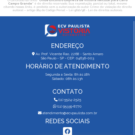
O conteúdo do texto "
Onde Encontro Empresa de Vistoria Veicular para Carro
Campo Grande
" é de direito reservado. Sua reprodução, parcial ou total, mesmo
citando nossos links, é proibida sem a autorização do autor. Crime de violação de direito
autoral – artigo 184 do Código Penal –
Lei 9610/98 - Lei de direitos autorais
.
ENDEREÇO
Av. Prof. Vicente Rao, 2268 - Santo Amaro
São Paulo - SP - CEP: 04636-003
HORÁRIO DE ATENDIMENTO
Segunda a Sexta: 8h às 18h
Sábado: 08h às 13h
CONTATO
(11) 5524-2525
(11) 95339-8770
atendimento@ecvpaulista.com.br
REDES SOCIAIS