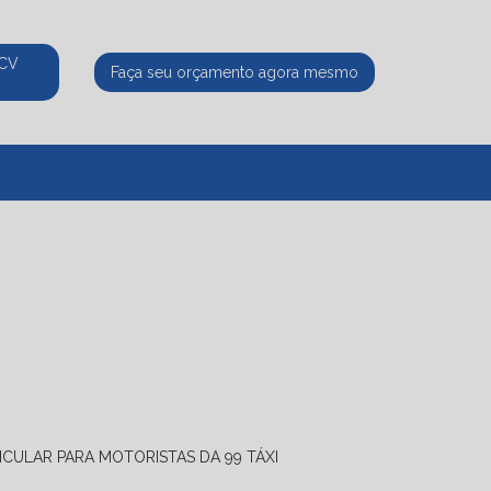
ECV
Faça seu orçamento agora mesmo
525
(11) 95339-8770
atendimento@ecvpaulista.com.br
ICULAR PARA MOTORISTAS DA 99 TÁXI