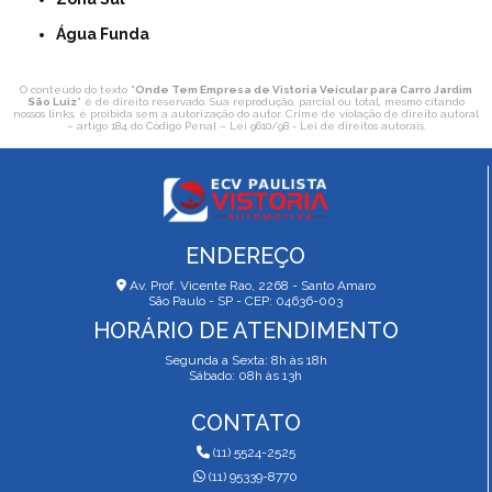
Água Funda
O conteúdo do texto "
Onde Tem Empresa de Vistoria Veicular para Carro Jardim
São Luiz
" é de direito reservado. Sua reprodução, parcial ou total, mesmo citando
nossos links, é proibida sem a autorização do autor. Crime de violação de direito autoral
– artigo 184 do Código Penal –
Lei 9610/98 - Lei de direitos autorais
.
ENDEREÇO
Av. Prof. Vicente Rao, 2268 - Santo Amaro
São Paulo - SP - CEP: 04636-003
HORÁRIO DE ATENDIMENTO
Segunda a Sexta: 8h às 18h
Sábado: 08h às 13h
CONTATO
(11) 5524-2525
(11) 95339-8770