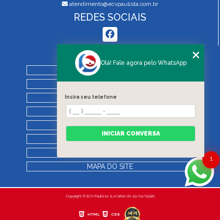
atendimento@ecvpaulista.com.br
REDES SOCIAIS
MENU
Olá! Fale agora pelo WhatsApp
HOME
QUEM SOMOS
SERVIÇOS
Insira seu telefone
BLOG
REGRAS DE VISTORIA
INICIAR CONVERSA
CONTATO
CATEGORIAS
1
MAPA DO SITE
Copyright © ECV Paulista. (Lei 9610 de 19/02/1998)
HTML
CSS