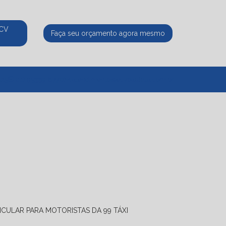
ECV
Faça seu orçamento agora mesmo
525
(11) 95339-8770
atendimento@ecvpaulista.com.br
ICULAR PARA MOTORISTAS DA 99 TÁXI