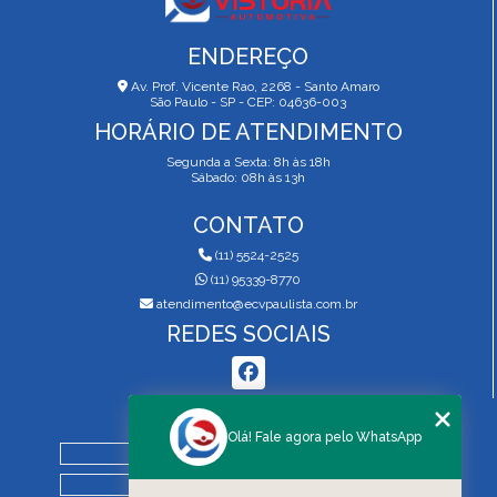
ENDEREÇO
Av. Prof. Vicente Rao, 2268 - Santo Amaro
São Paulo - SP - CEP: 04636-003
HORÁRIO DE ATENDIMENTO
Segunda a Sexta: 8h às 18h
Sábado: 08h às 13h
CONTATO
(11) 5524-2525
(11) 95339-8770
atendimento@ecvpaulista.com.br
REDES SOCIAIS
MENU
Olá! Fale agora pelo WhatsApp
HOME
QUEM SOMOS