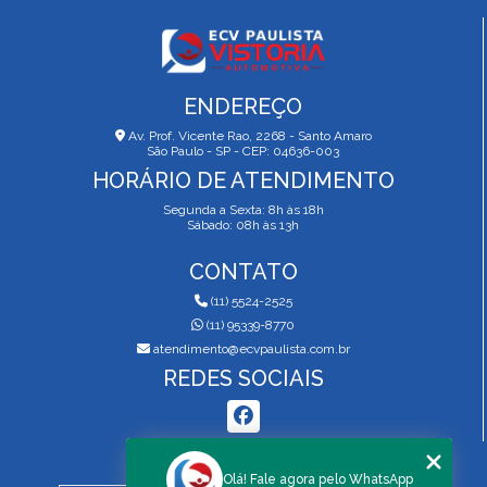
ENDEREÇO
Av. Prof. Vicente Rao, 2268 - Santo Amaro
São Paulo - SP - CEP: 04636-003
HORÁRIO DE ATENDIMENTO
Segunda a Sexta: 8h às 18h
Sábado: 08h às 13h
CONTATO
(11) 5524-2525
(11) 95339-8770
atendimento@ecvpaulista.com.br
REDES SOCIAIS
MENU
Olá! Fale agora pelo WhatsApp