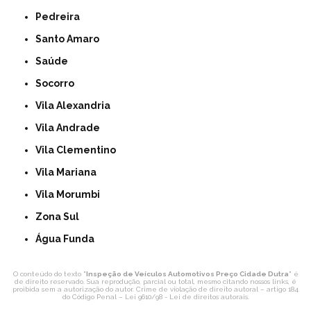
Pedreira
Santo Amaro
Saúde
Socorro
Vila Alexandria
Vila Andrade
Vila Clementino
Vila Mariana
Vila Morumbi
Zona Sul
Água Funda
O conteúdo do texto "
Inspeção de Veículos Automotivos Preço Cidade Dutra
" é
de direito reservado. Sua reprodução, parcial ou total, mesmo citando nossos links, é
proibida sem a autorização do autor. Crime de violação de direito autoral – artigo 184
do Código Penal –
Lei 9610/98 - Lei de direitos autorais
.