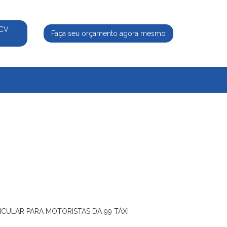
ECV
Faça seu orçamento agora mesmo
525
(11) 95339-8770
atendimento@ecvpaulista.com.br
ICULAR PARA MOTORISTAS DA 99 TÁXI