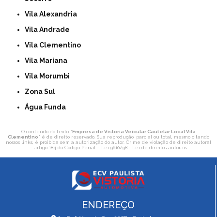
Vila Alexandria
Vila Andrade
Vila Clementino
Vila Mariana
Vila Morumbi
Zona Sul
Água Funda
O conteúdo do texto "
Empresa de Vistoria Veicular Cautelar Local Vila
Clementino
" é de direito reservado. Sua reprodução, parcial ou total, mesmo citando
nossos links, é proibida sem a autorização do autor. Crime de violação de direito autoral
– artigo 184 do Código Penal –
Lei 9610/98 - Lei de direitos autorais
.
ENDEREÇO