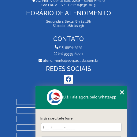
Av. Prof. Vicente Rao, 2268 - Santo Amaro
São Paulo - SP - CEP: 04636-003
HORÁRIO DE ATENDIMENTO
Segunda a Sexta: 8h às 18h
Sábado: 08h às 13h
CONTATO
(11) 5524-2525
(11) 95339-8770
atendimento@ecvpaulista.com.br
REDES SOCIAIS
MENU
Olá! Fale agora pelo WhatsApp
HOME
QUEM SOMOS
Insira seu telefone
SERVIÇOS
BLOG
REGRAS DE VISTORIA