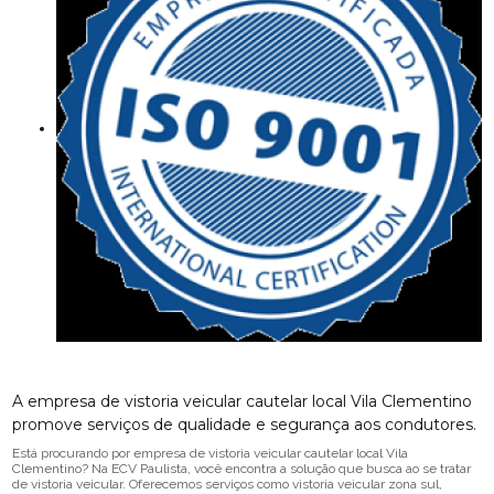
A empresa de vistoria veicular cautelar local Vila Clementino
promove serviços de qualidade e segurança aos condutores.
Está procurando por empresa de vistoria veicular cautelar local Vila
Clementino? Na ECV Paulista, você encontra a solução que busca ao se tratar
de vistoria veicular. Oferecemos serviços como vistoria veicular zona sul,