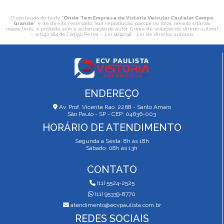
O conteúdo do texto "
Onde Tem Empresa de Vistoria Veicular Cautelar Campo
Grande
" é de direito reservado. Sua reprodução, parcial ou total, mesmo citando
nossos links, é proibida sem a autorização do autor. Crime de violação de direito autoral
– artigo 184 do Código Penal –
Lei 9610/98 - Lei de direitos autorais
.
ENDEREÇO
Av. Prof. Vicente Rao, 2268 - Santo Amaro
São Paulo - SP - CEP: 04636-003
HORÁRIO DE ATENDIMENTO
Segunda a Sexta: 8h às 18h
Sábado: 08h às 13h
CONTATO
(11) 5524-2525
(11) 95339-8770
atendimento@ecvpaulista.com.br
REDES SOCIAIS